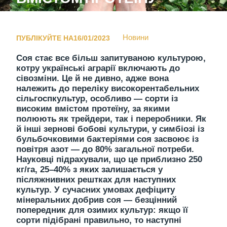
Новини
ПУБЛІКУЙТЕ НА16/01/2023
Соя стає все більш запитуваною культурою,
котру українські аграрії включають до
сівозміни. Це й не дивно, адже вона
належить до переліку високорентабельних
сільгоспкультур, особливо — сорти із
високим вмістом протеїну, за якими
полюють як трейдери, так і переробники. Як
й інші зернові бобові культури, у симбіозі із
бульбочковими бактеріями соя засвоює із
повітря азот — до 80% загальної потреби.
Науковці підрахували, що це приблизно 250
кг/га, 25–40% з яких залишається у
післяжнивних рештках для наступних
культур. У сучасних умовах дефіциту
мінеральних добрив соя — безцінний
попередник для озимих культур: якщо її
сорти підібрані правильно, то наступні