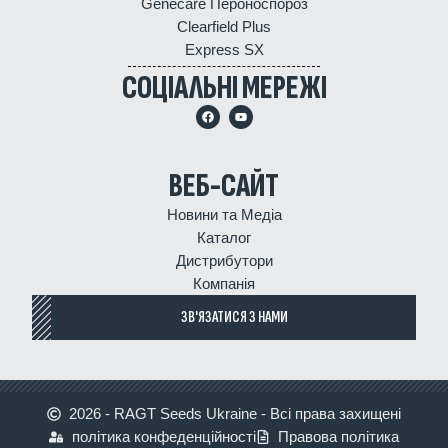
Genecare Пероноспороз
Clearfield Plus
Express SX
СОЦІАЛЬНІ МЕРЕЖІ
ВЕБ-САЙТ
Новини та Медіа
Каталог
Дистрибутори
Компанія
ЗВ'ЯЗАТИСЯ З НАМИ
2026 - RAGT Seeds Ukraine - Всі права захищені
політика конфеденційності
Правова політика