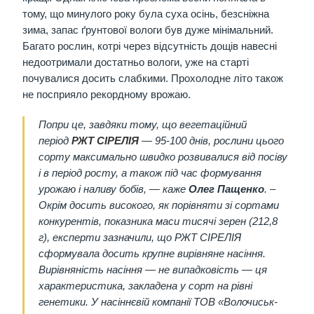
тому, що минулого року була суха осінь, безсніжна
зима, запас ґрунтової вологи був дуже мінімальний.
Багато рослин, котрі через відсутність дощів навесні
недоотримали достатньо вологи, уже на старті
почувалися досить слабкими. Прохолодне літо також
не посприяло рекордному врожаю.
Попри це, завдяки тому, що вегетаційний
період
РЖТ СІРЕЛІЯ
— 95-100 днів, рослини цього
сорту максимально швидко розвивалися від посіву
і в період росту, а також під час формування
урожаю і наливу бобів, — каже
Олег Пащенко
. –
Окрім досить високого, як порівняти зі сортами
конкурентів, показника маси тисячі зерен (212,8
г), експерти зазначили, що РЖТ СІРЕЛІЯ
сформувала досить крупне вирівняне насіння.
Вирівняність насіння — не випадковість — ця
характеристика, закладена у сорт на рівні
генетики. У насіннєвій компанії ТОВ «Волочиськ-