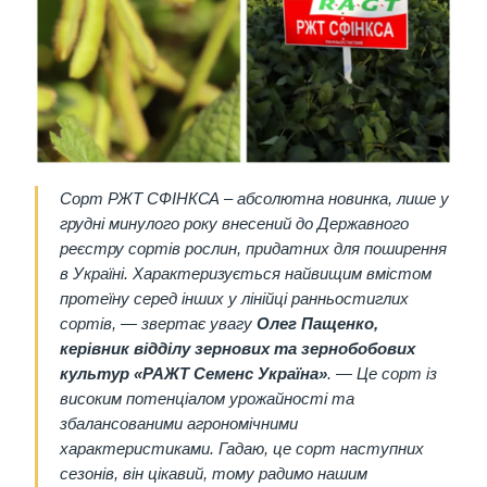
Сорт РЖТ СФІНКСА – абсолютна новинка, лише у
грудні минулого року внесений до Державного
реєстру сортів рослин, придатних для поширення
в Україні. Характеризується найвищим вмістом
протеїну серед інших у лінійці ранньостиглих
сортів, — звертає увагу
Олег Пащенко,
керівник відділу зернових та зернобобових
культур «РАЖТ Семенс Україна»
. — Це сорт із
високим потенціалом урожайності та
збалансованими агрономічними
характеристиками. Гадаю, це сорт наступних
сезонів, він цікавий, тому радимо нашим