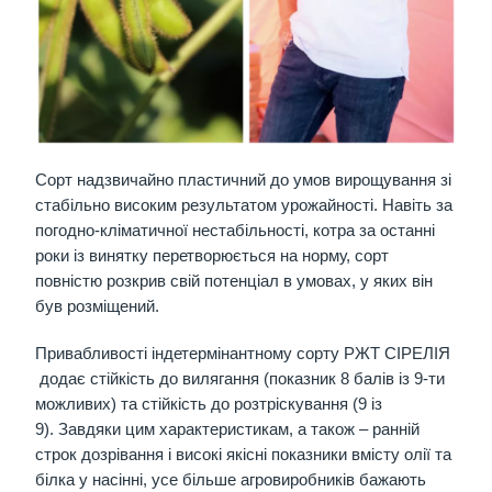
Сорт надзвичайно пластичний до умов вирощування зі
стабільно високим результатом урожайності. Навіть за
погодно-кліматичної нестабільності, котра за останні
роки із винятку перетворюється на норму, сорт
повністю розкрив свій потенціал в умовах, у яких він
був розміщений.
Привабливості індетермінантному сорту РЖТ СІРЕЛІЯ
додає стійкість до вилягання (показник 8 балів із 9-ти
можливих) та стійкість до розтріскування (9 із
9). Завдяки цим характеристикам, а також – ранній
строк дозрівання і високі якісні показники вмісту олії та
білка у насінні, усе більше агровиробників бажають