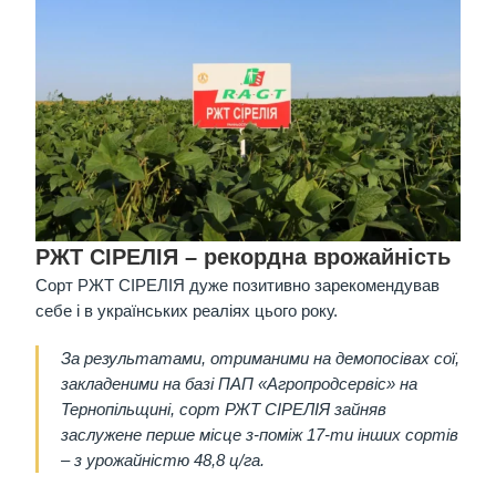
РЖТ СІРЕЛІЯ – рекордна врожайність
Сорт РЖТ СІРЕЛІЯ дуже позитивно зарекомендував
себе і в українських реаліях цього року.
За результатами, отриманими на демопосівах сої,
закладеними на базі ПАП «Агропродсервіс» на
Тернопільщині, сорт РЖТ СІРЕЛІЯ зайняв
заслужене перше місце з-поміж 17-ти інших сортів
– з урожайністю 48,8 ц/га.