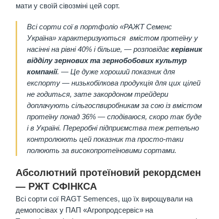
мати у своїй сівозміні цей сорт.
Всі сорти сої в портфоліо «РАЖТ Семенс
Україна» характеризуються вмістом протеїну у
насінні на рівні 40% і більше, — розповідає
керівник
відділу зернових та зернобобових культур
компанії
. — Це дуже хороший показник для
експорту — низькобілкова продукція для цих цілей
не годиться, зате закордоном трейдери
доплачують сільгоспвиробникам за сою із вмістом
протеїну понад 36% — сподіваюся, скоро так буде
і в Україні. Переробні підприємства теж ретельно
контролюють цей показник та просто-таки
полюють за високопротеїновими сортами.
Абсолютний протеїновий рекордсмен
— РЖТ СФІНКСА
Всі сорти сої RAGT Semences, що їх вирощували на
демопосівах у ПАП «Агропродсервіс» на