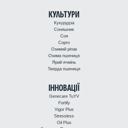
КУЛЬТУРИ
Кукурудза
Соняшник
Соя
Сорго
Озимий ріпак
Озима пшениця
Ярий ячмінь
Тверда пшениця
ІННОВАЦІЇ
Genecare TuYV
Fortify
Vigor Plus
Stressless
Oil Plus