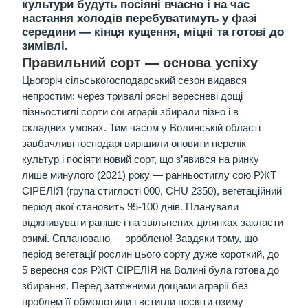
культури будуть посіяні вчасно і на час
настання холодів перебуватимуть у фазі
середини — кінця кущення, міцні та готові до
зимівлі.
Правильний сорт — основа успіху
Цьогоріч сільськогосподарський сезон видався
непростим: через тривалі рясні вересневі дощі
пізньостиглі сорти сої аграрії збирали пізно і в
складних умовах. Тим часом у Волинській області
завбачливі господарі вирішили оновити перелік
культур і посіяти новий сорт, що з’явився на ринку
лише минулого (2021) року — ранньостиглу сою РЖТ
СІРЕЛІЯ (група стиглості 000, CHU 2350), вегетаційний
період якої становить 95-100 днів. Планували
віджнивувати раніше і на звільнених ділянках закласти
озимі. Сплановано — зроблено! Завдяки тому, що
період вегетації рослин цього сорту дуже короткий, до
5 вересня соя РЖТ СІРЕЛІЯ на Волині була готова до
збирання. Перед затяжними дощами аграрії без
проблем її обмолотили і встигли посіяти озиму