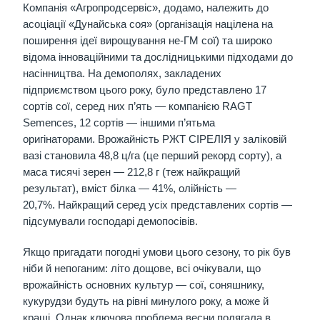
Компанія «Агропродсервіс», додамо, належить до
асоціації «Дунайська соя» (організація націлена на
поширення ідеї вирощування не-ГМ сої) та широко
відома інноваційними та дослідницькими підходами до
насінництва. На демополях, закладених
підприємством цього року, було представлено 17
сортів сої, серед них п’ять — компанією RAGT
Semences, 12 сортів — іншими п’ятьма
оригінаторами. Врожайність РЖТ СІРЕЛІЯ у заліковій
вазі становила 48,8 ц/га (це перший рекорд сорту), а
маса тисячі зерен — 212,8 г (теж найкращий
результат), вміст білка — 41%, олійність —
20,7%. Найкращий серед усіх представлених сортів —
підсумували господарі демопосівів.
Якщо пригадати погодні умови цього сезону, то рік був
ніби й непоганим: літо дощове, всі очікували, що
врожайність основних культур — сої, соняшнику,
кукурудзи будуть на рівні минулого року, а може й
кращі. Однак ключова проблема весни полягала в