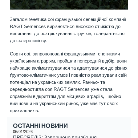
Загалом генетика сої французької селекційної компанії
RAGT Semences вирізняється високою стійкістю до
вилягання, до розтріскування стручків, толерантністю
до склеротиніозу.
Сорти сої, запропоновані французькими генетиками
українським аграріям, пройшли попередній відбір, вони
найкраще акліматизувалися та адаптувалися до різних
ґрунтово-кліматичних умов і повністю реалізували свій
потенціал на українських землях. Ранньо- та
середньостигла соя RAGT Semences уже стала
справжнім відкриттям для місцевих аграріїв, і щойно
вийшовши на український ринок, уже має тут своїх
прихильників.
ОСТАННІ НОВИНИ
06/01/2026
ПРЕСРЕЛІЗ: Завершено придбання