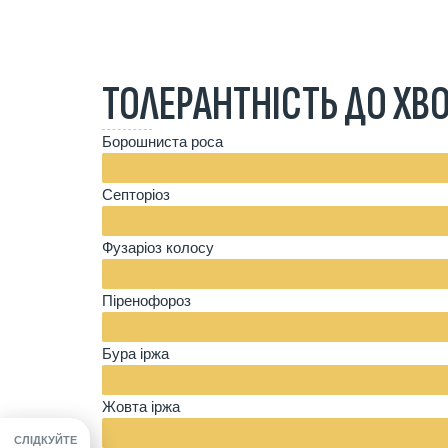
ТОЛЕРАНТНІСТЬ ДО ХВОР
Борошниста роса
Септоріоз
Фузаріоз колосу
Піренофороз
Бура іржа
Жовта іржа
СЛІДКУЙТЕ