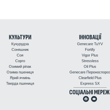
КУЛЬТУРИ
ІННОВАЦІЇ
Кукурудза
Genecare TuYV
Соняшник
Fortify
Соя
Vigor Plus
Сорго
Stressless
Озимий ріпак
Oil Plus
Озима пшениця
Genecare Пероноспоро
Ярий ячмінь
Clearfield Plus
Тверда пшениця
Express SX
СОЦІАЛЬНІ МЕРЕЖ