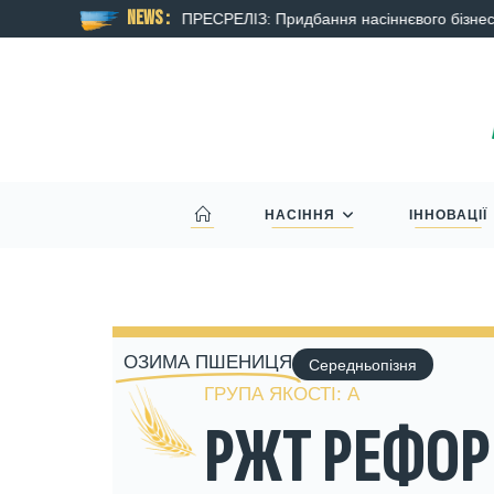
NEWS :
омпанії Syngenta
ПРЕСРЕЛІЗ: Придбання насіннєвого бізнес
НАСІННЯ
ІННОВАЦІЇ
ОЗИМА ПШЕНИЦЯ
Середньопізня
ГРУПА ЯКОСТІ: А
РЖТ РЕФО