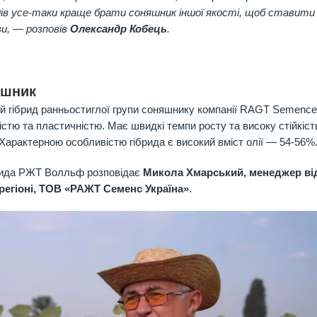
ідів усе-таки краще брати соняшник іншої якості, щоб ставити
ви, — розповів
Олександр Кобець
.
яшник
й гібрид ранньостиглої групи соняшнику компанії RAGT Semenсe
істю та пластичністю. Має швидкі темпи росту та високу стійкіст
Характерною особливістю гібрида є високий вміст олії
—
54-56%
ібрида РЖТ Волльф розповідає
Микола Хмарський, менеджер ві
регіоні, ТОВ «РАЖТ Семенс Україна»
.