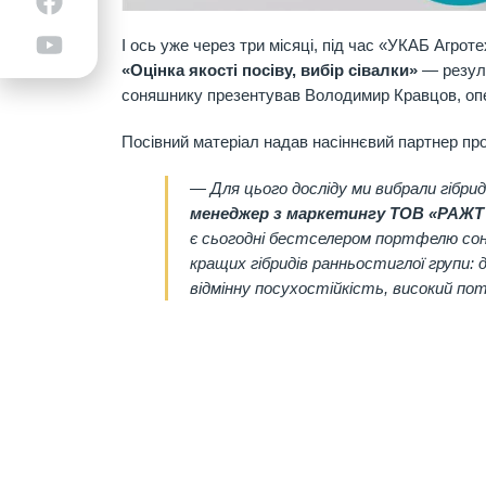
І ось уже через три місяці, під час «УКАБ Агрот
«Оцінка якості посіву, вибір сівалки»
—
резуль
соняшнику презентував Володимир Кравцов, опе
Посівний матеріал надав насіннєвий партнер пр
— Для цього досліду ми вибрали гібр
менеджер з маркетингу ТОВ «РАЖТ 
є сьогодні бестселером портфелю сон
кращих гібридів ранньостиглої групи: 
відмінну посухостійкість, високий пот