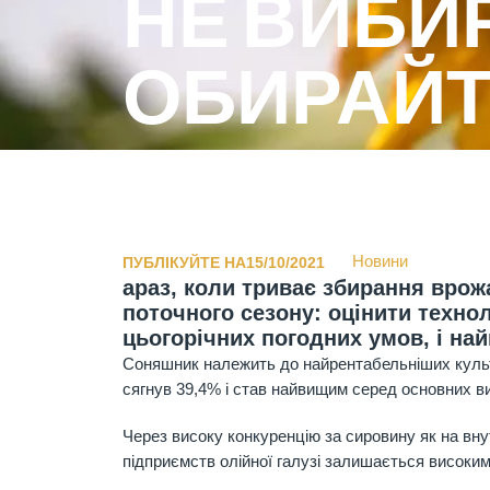
НЕ ВИБИР
ОБИРАЙТ
Новини
ПУБЛІКУЙТЕ НА15/10/2021
араз, коли триває збирання врож
поточного сезону: оцінити технол
цьогорічних погодних умов, і на
Соняшник належить до найрентабельніших культу
сягнув 39,4% і став найвищим серед основних вид
Через високу конкуренцію за сировину як на внут
підприємств олійної галузі залишається високим