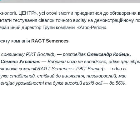
ехнології. ЦЕНТР», усі охочі змогли приєднатися до обговорення
тати тестування сівалок точного висіву на демонстраційному по
раційний директор Групи компаній «Агро-Регіон».
оєкту компанія
RAGT Semenсes
.
ид соняшнику РЖТ Волльф, — розповідає
Олександр Кобець,
Семенс Україна»
. — Вибрали його не випадково, адже цей гібр
яшників компанії
RAGT
Semen
с
es
. РЖТ Волльф — один із
дуже стабільний, стійкий до вилягання, низькорослий, має
енціал урожайності та дуже високий вихід олії — до 56%.