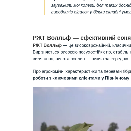
зауважили мої колеги, для таких досл
виробників сівалок у більш складні умо
РЖТ Волльф
—
ефективний сон
РЖТ Волльф
—
це високоврожайний, класични
Вирізняється високою посухостійкістю, стабільн
вилягання, висота рослин
—
нижча за середню. 
Про агрономічні характеристики та переваги г
роботи з ключовими клієнтами у Північному 