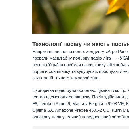
Технології посіву
чи
якість посі
Наприкінці липня на полях холдингу «Агро-Регіо
провели масштабну польову подію літа
—
«УКА
регіонів України прибули на виставку, аби побач
гібридів соняшнику та кукурудзи, прослухати е
технологій точного землеробства.
Цьогорічна подія була особливо цікава тим, що 
гектара демополя соняшнику. Посів здійснили де
F8, Lemken Azurit 9, Massey Ferguson 9108 VE, K
Optima SX, Amazone Precea 4500-2 CC, Kuhn Max
однакову площу, єдиний передпосівний обробіток