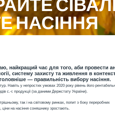
АЙТЕ СІВАЛК
Е НАСІННЯ
аю, найкращий час для того, аби провести а
огії, систему захисту та живлення в контекст
йголовніше — правильність вибору насіння.
р. Навіть у непростих умовах 2020 року рівень його рентабельн
ів с.-г. продукції (за даними Держстату України).
рішньому, так і на світовому ринках, попит з боку переробних
, ціни на насіння соняшнику зростають.