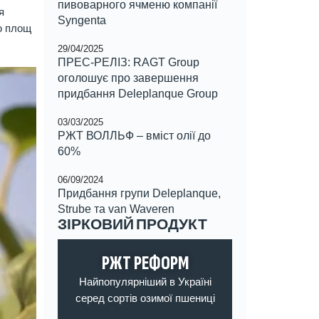
пивоварного ячменю компанії
я
Syngenta
ю площ
29/04/2025
ПРЕС-РЕЛІЗ: RAGT Group
оголошує про завершення
придбання Deleplanque Group
03/03/2025
РЖТ ВОЛЛЬФ – вміст олії до
60%
06/09/2024
Придбання групи Deleplanque,
Strube та van Waveren
ЗІРКОВИЙ ПРОДУКТ
РЖТ РЕФОРМ
РЖ
воїй
Найпопулярніший в Україні
Найефек
серед сортів озимої пшениці
сортів к