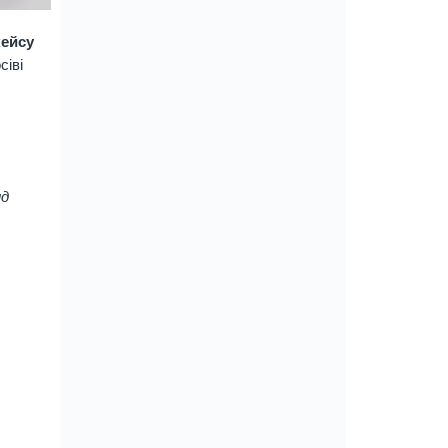
кейсу
сіві
ид