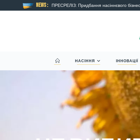
NEWS :
омпанії Syngenta
ПРЕСРЕЛІЗ: Придбання насіннєвого бізнес
НАСІННЯ
ІННОВАЦІЇ