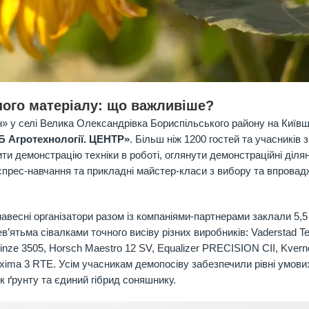
Fortify
Stressless D
вного матеріалу: що важливіше?
н» у селі Велика Олександрівка Бориспільського району на Київщ
Б Агротехнології. ЦЕНТР»
. Більш ніж 1200 гостей та учасників з
ити демонстрацію техніки в роботі, оглянути демонстраційні діля
кспрес-навчання та прикладні майстер-класи з вибору та впрова
навесні організатори разом із компаніями-партнерами заклали 5,5
в’ятьма сівалками точного висіву різних виробників: Vaderstad 
inze 3505, Horsch Maestro 12 SV, Equalizer PRECISION CII, Kvern
ima 3 RTE. Усім учасникам демопосіву забезпечили рівні умови
 ґрунту та єдиний гібрид соняшнику.