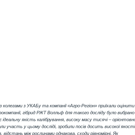
з колегами з УКАБу та компанії «Агро-Регіон» приїхали оцінити
агрокомпанії, гібрид РЖТ Волльф для такого досліду було вибрано
 ідеальну якість калібрування, високу масу тисячі – орієнтовн
брали участь у цьому досліді, зробили посів досить високої якості
в, відстань між рослинами однакова, сходи рівномірні. Як