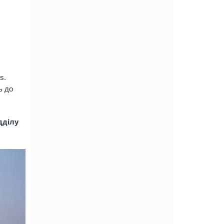
s.
ь до
.
дділу