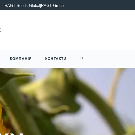
ЕЛІЗ: RAGT Group оголошує про завершення придбання Deleplan
RAGT Seeds Global
|
RAGT Group
КОМПАНІЯ
КОНТАКТИ