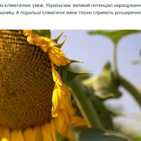
о-кліматичних умов, Україна має великий потенціал нарощуванн
яшнику. А подальші кліматичні зміни тільки сприяють розширенн
РЖТ ГЮККСО
Найкращий вибір у с
групі ФАО